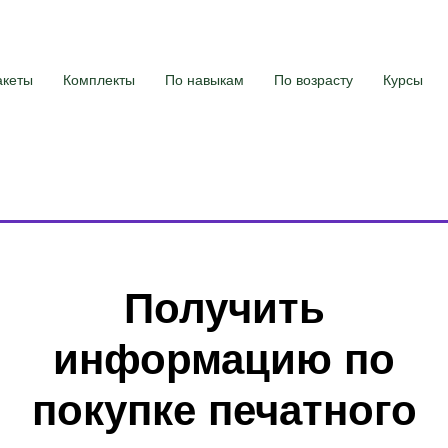
акеты
Комплекты
По навыкам
По возрасту
Курсы
Получить
информацию по
покупке печатного