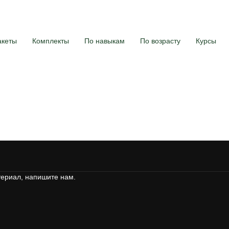
акеты
Комплекты
По навыкам
По возрасту
Курсы
териал, напишите нам.