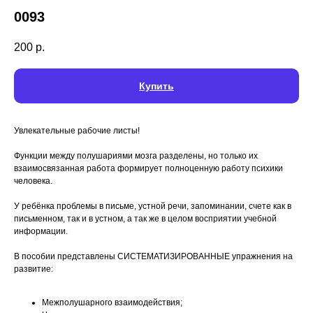
0093
200
р.
Купить
Увлекательные рабочие листы!
⠀
Функции между полушариями мозга разделены, но только их
взаимосвязанная работа формирует полноценную работу психики
человека.
⠀
У ребёнка проблемы в письме, устной речи, запоминании, счете как в
письменном, так и в устном, а так же в целом восприятии учебной
информации.
⠀
В пособии представлены СИСТЕМАТИЗИРОВАННЫЕ упражнения на
развитие:
Межполушарного взаимодействия;